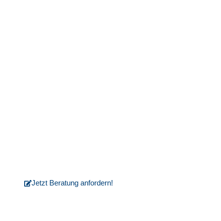
Unser Team von erfahrenen
Handwerkern sorgt dafür, dass Ihre
Wünsche und Vorstellungen bis ins
Detail umgesetzt werden.
Kontaktieren Sie uns
Jetzt Beratung anfordern!