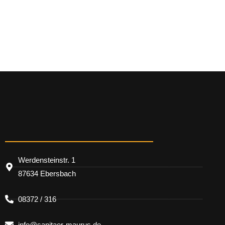
Werdensteinstr. 1
87634 Ebersbach
08372 / 316
info@sanitaer-maurus.de